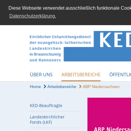
Diese Webseite verwendet ausschließlich funktionale Cooki
Datenschutzerklärung.
ÜBER UNS
ARBEITSBEREICHE
ÖFFENTLI
Home
Arbeitsbereiche
ABP Niedersachsen
KED-Beauftragte
Landeskirchlicher
Fonds (LKF)