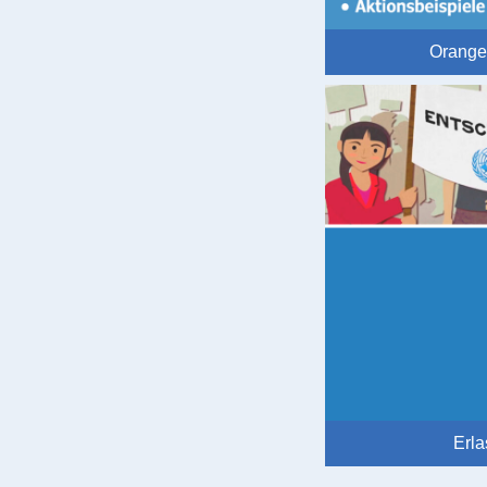
Orange
Erla