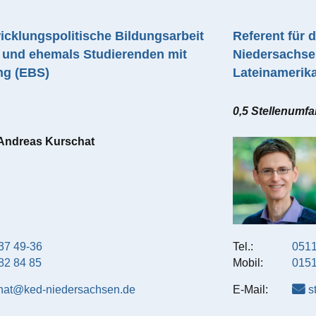
icklungspolitische Bildungsarbeit
Referent für
 und ehemals Studierenden mit
Niedersachsen
ng (EBS)
Lateinamerik
0,5 Stellenumf
Andreas
Kurschat
37 49-36
Tel.:
0511
82 84 85
Mobil:
0151
hat@ked-niedersachsen.de
E-Mail:
s