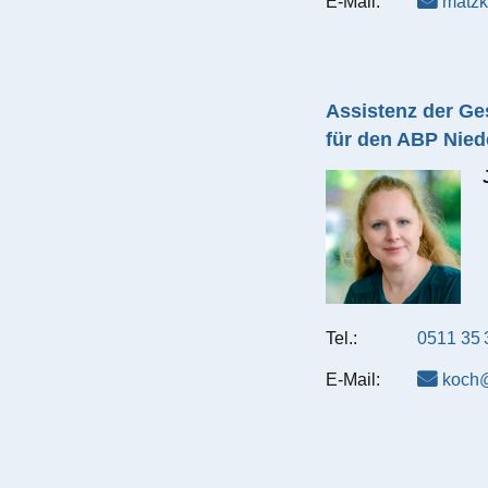
E-Mail:
matzk
Assistenz der Ge
für den ABP Nie
Tel.:
0511 35 
E-Mail:
koch@