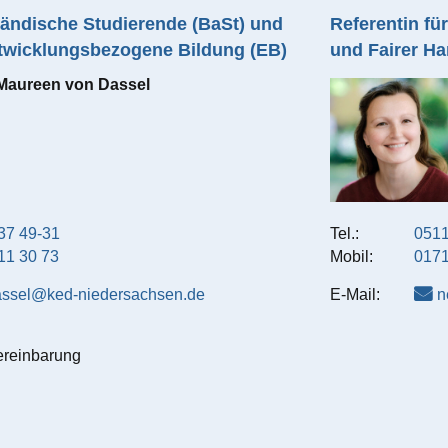
ländische Studierende (BaSt) und
Referentin fü
ntwicklungsbezogene Bildung (EB)
und Fairer H
Maureen
von Dassel
37 49-31
Tel.:
0511
11 30 73
Mobil:
0171
ssel@ked-niedersachsen.de
E-Mail:
n
ereinbarung