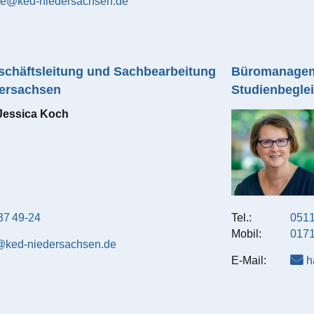
e@ked-niedersachsen.de
schäftsleitung und Sachbearbeitung
Büromanageme
dersachsen
Studienbegle
Jessica
Koch
37 49-24
Tel.:
0511
Mobil:
0171
ked-niedersachsen.de
E-Mail:
h