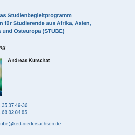
 das Studienbegleitprogramm
 für Studierende aus Afrika, Asien,
a und Osteuropa (STUBE)
ang
Andreas
Kurschat
 35 37 49-36
 68 82 84 85
tube@ked-niedersachsen.de