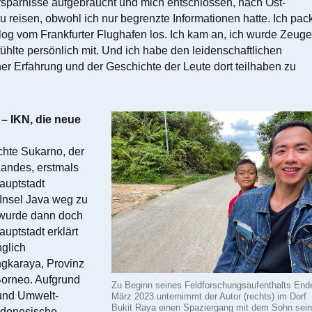
rsparnisse aufgebraucht und mich entschlossen, nach Ost-
 reisen, obwohl ich nur begrenzte Informationen hatte. Ich pac
og vom Frankfurter Flughafen los. Ich kam an, ich wurde Zeuge
fühlte persönlich mit. Und ich habe den leidenschaftlichen
r Erfahrung und der Geschichte der Leute dort teilhaben zu
– IKN, die neue
chte Sukarno, der
Landes, erstmals
auptstadt
Insel Java weg zu
 wurde dann doch
Hauptstadt erklärt
nglich
gkaraya, Provinz
Borneo. Aufgrund
Zu Beginn seines Feldforschungsaufenthalts End
 und Umwelt-
März 2023 unternimmt der Autor (rechts) im Dorf
Bukit Raya einen Spaziergang mit dem Sohn sein
ndonesische