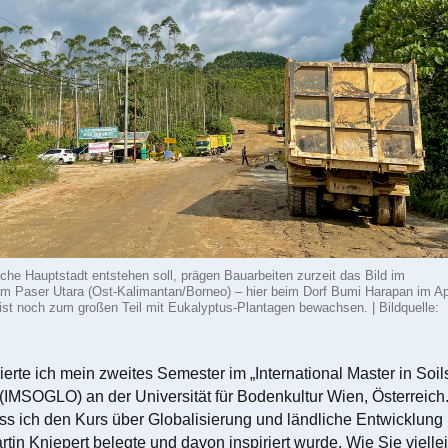
che Hauptstadt entstehen soll, prägen Bauarbeiten zurzeit das Bild im
m Paser Utara (Ost-Kalimantan/Borneo) – hier beim Dorf Bumi Harapan im Apr
ist noch zum großen Teil mit Eukalyptus-Plantagen bewachsen. | Bildquelle:
ierte ich mein zweites Semester im „International Master in Soil
IMSOGLO) an der Universität für Bodenkultur Wien, Österreich
ass ich den Kurs über Globalisierung und ländliche Entwicklung 
artin Kniepert belegte und davon inspiriert wurde. Wie Sie vielle