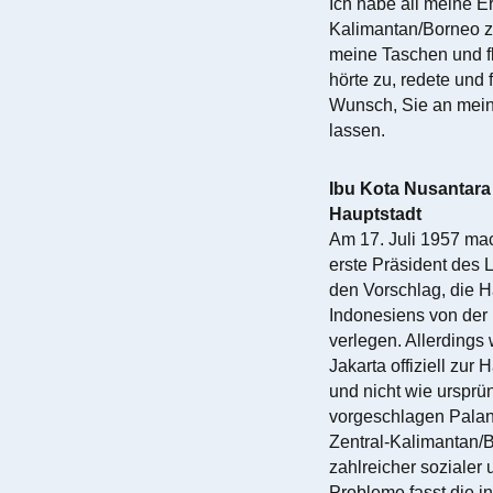
Ich habe all meine E
Kalimantan/Borneo zu
meine Taschen und fl
hörte zu, redete und 
Wunsch, Sie an meine
lassen.
Ibu Kota Nusantara 
Hauptstadt
Am 17. Juli 1957 ma
erste Präsident des 
den Vorschlag, die H
Indonesiens von der 
verlegen. Allerdings
Jakarta offiziell zur 
und nicht wie ursprü
vorgeschlagen Palan
Zentral-Kalimantan/
zahlreicher sozialer
Probleme fasst die i