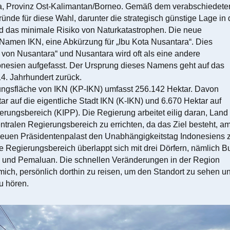
, Provinz Ost-Kalimantan/Borneo. Gemäß dem verabschiedete
ründe für diese Wahl, darunter die strategisch günstige Lage in 
d das minimale Risiko von Naturkatastrophen. Die neue
 Namen IKN, eine Abkürzung für „Ibu Kota Nusantara“. Dies
 von Nusantara“ und Nusantara wird oft als eine andere
onesien aufgefasst. Der Ursprung dieses Namens geht auf das
4. Jahrhundert zurück.
ngsfläche von IKN (KP-IKN) umfasst 256.142 Hektar. Davon
ar auf die eigentliche Stadt IKN (K-IKN) und 6.670 Hektar auf
erungsbereich (KIPP). Die Regierung arbeitet eilig daran, Land
tralen Regierungsbereich zu errichten, da das Ziel besteht, a
neuen Präsidentenpalast den Unabhängigkeitstag Indonesiens 
le Regierungsbereich überlappt sich mit drei Dörfern, nämlich Bu
und Pemaluan. Die schnellen Veränderungen in der Region
mich, persönlich dorthin zu reisen, um den Standort zu sehen u
u hören.