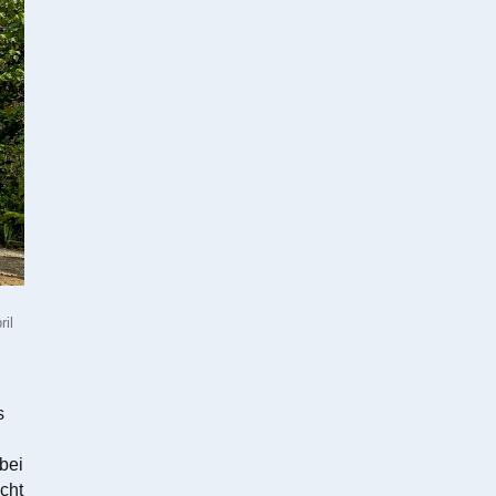
il
s
.
bei
icht