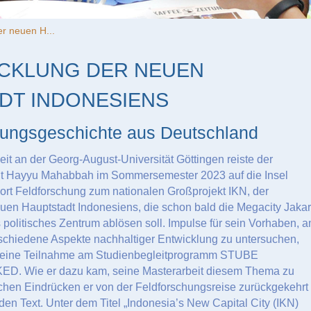
r neuen H...
ICKLUNG DER NEUEN
DT INDONESIENS
ungsgeschichte aus Deutschland
eit an der Georg-August-Universität Göttingen reiste der
t Hayyu Mahabbah im Sommersemester 2023 auf die Insel
ort Feldforschung zum nationalen Großprojekt IKN, der
uen Hauptstadt Indonesiens, die schon bald die Megacity Jakar
s politisches Zentrum ablösen soll. Impulse für sein Vorhaben, 
schiedene Aspekte nachhaltiger Entwicklung zu untersuchen,
ch seine Teilnahme am Studienbegleitprogramm STUBE
ED. Wie er dazu kam, seine Masterarbeit diesem Thema zu
hen Eindrücken er von der Feldforschungsreise zurückgekehrt i
nden Text. Unter dem Titel „Indonesia’s New Capital City (IKN)