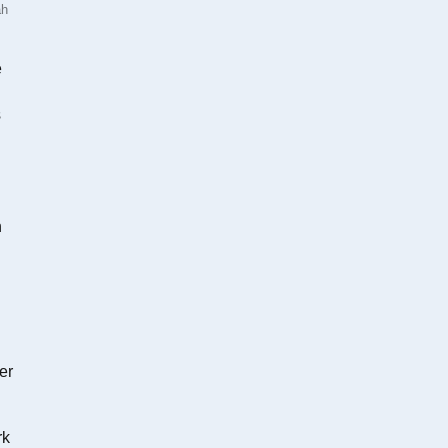
ah
e
s
n
er
rk