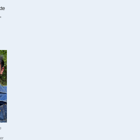
kte
,
e
er