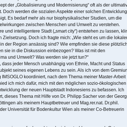
ept der „Globalisierung und Modernisierung“ oft als der ultimati
. Doch werden die sozialen Aspekte einer solchen Entwicklung
igt. Es bedarf mehr als nur biophysikalischer Studien, um die
elwirkungen zwischen Menschen und Umwelt zu verstehen.
 und intelligentere Stadt („smart city“) entstehen zu lassen, kli
 Zielsetzung. Doch ich fragte mich: „Wie steht es um die lokale
in der Region ansässig sind? Wie empfinden sie diese plötzlic
 sie in die Diskussion einbezogen? Was ist mit den
ima und Umwelt? Was werden sie jetzt tun?“
n, dass jeder Mensch unabhängig von Ethnie, Macht und Status
ubjekt seines eigenen Lebens zu sein. Als ich von dem Gremiu
 IMSOGLO koordiniert, nach dem Thema meiner Master-Arbeit
hied ich mich dafür, mich mit den möglichen sozio-ökologischen
twicklung der neuen Hauptstadt Indonesiens zu befassen. Ich
rt, dieses Thema mit Hilfe von Dr. Philipp Sacher von der Georg
öttingen als meinem Hauptbetreuer und Mag.rer.nat. Dr.phil.
er Universität für Bodenkultur Wien als meiner Co-Betreuerin