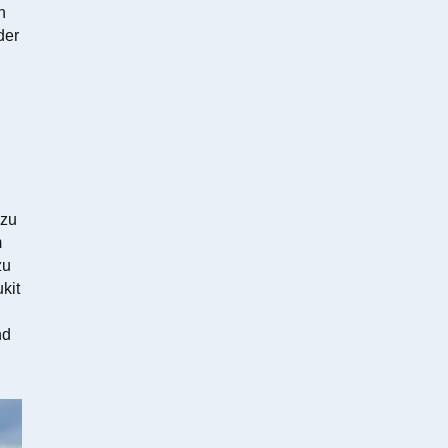
n
der
 zu
m
zu
kit
nd