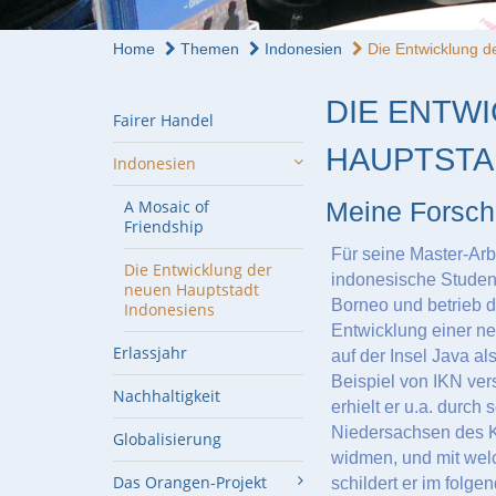
Home
Themen
Indonesien
Die Entwicklung de
DIE ENTW
Fairer Handel
HAUPTSTA
Indonesien
A Mosaic of
Meine Forsch
Friendship
Für seine Master-Arb
Die Entwicklung der
indonesische Studen
neuen Hauptstadt
Borneo und betrieb d
Indonesiens
Entwicklung einer ne
Erlassjahr
auf der Insel Java al
Beispiel von IKN ver
Nachhaltigkeit
erhielt er u.a. dur
Niedersachsen des K
Globalisierung
widmen, und mit welc
Das Orangen-Projekt
schildert er im folge