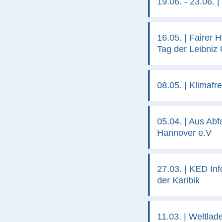
19.06. - 23.06.
16.05. | Fairer 
Tag der Leibniz 
08.05. | Klimaf
05.04. | Aus Abf
Hannover e.V
27.03. | KED In
der Karibik
11.03. | Weltla